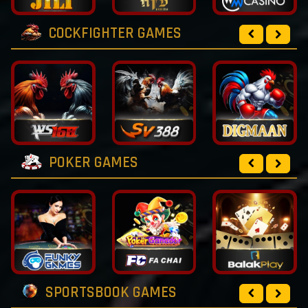
COCKFIGHTER GAMES
POKER GAMES
SPORTSBOOK GAMES