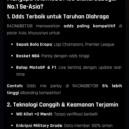
No.1 Se-Asia?
1. Odds Terbaik untuk Taruhan Olahraga
RACINGBET138 menawarkan
odds paling kompetitif
di
pasar Asia, khususnya untuk:
Sepak Bola Eropa
: Liga Champions, Premier League
Basket NBA
: Parlay dengan odds tinggi
Balap MotoGP & F1
: Live betting dengan update real-
time
Contoh:
Odds mix parlay di RACINGBET138
5% lebih
tinggi
dibanding kompetitor!
2. Teknologi Canggih & Keamanan Terjamin
WD Kilat <2 Menit
: Tanpa verifikasi berbelit
Enkripsi Military Grade
: Data member 100% aman